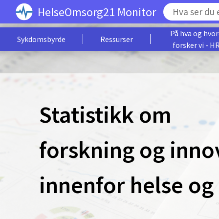
HelseOmsorg21 Monitor
På hva og hvo
Sykdomsbyrde
Ressurser
forsker vi - H
Statistikk om
forskning og inno
innenfor helse o