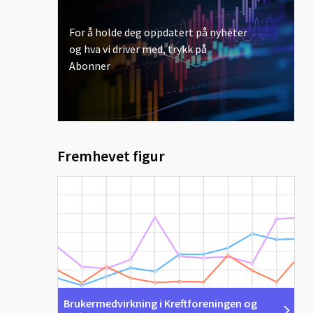
For å holde deg oppdatert på nyheter
og hva vi driver med, trykk på
Abonner
Fremhevet figur
Brukermedvirkning i Kreftforeningen og