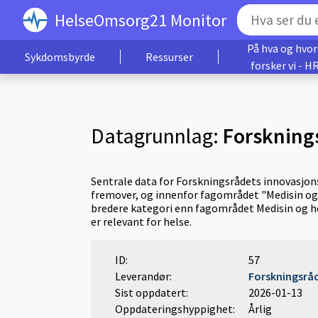
HelseOmsorg21 Monitor
På hva og hvo
Sykdomsbyrde
Ressurser
forsker vi - H
Datagrunnlag:
Forsknings
Sentrale data for Forskningsrådets innovasjon
fremover, og innenfor fagområdet "Medisin og 
bredere kategori enn fagområdet Medisin og he
er relevant for helse.
ID:
57
Leverandør:
Forskningsrå
Sist oppdatert:
2026-01-13
Oppdateringshyppighet:
Årlig