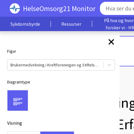
HelseOmsorg21 Monitor
På hva og hvo
Sykdomsbyrde
Ressurser
forsker vi - H
MERK
.
'
Figur
Brukermedvirkning i Kreftforeningen og Stiftelsen Dam - Erfaringsbakgrunn
Diagramtype
Brukermedvirkning 
Stiftelsen Dam - E
Visning